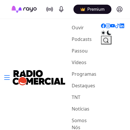
On Air
Podcasts
Log in
Premium
(current)
Ouvir
Podcasts
Passou
Vídeos
Programas
Destaques
TNT
Notícias
Somos
Nós