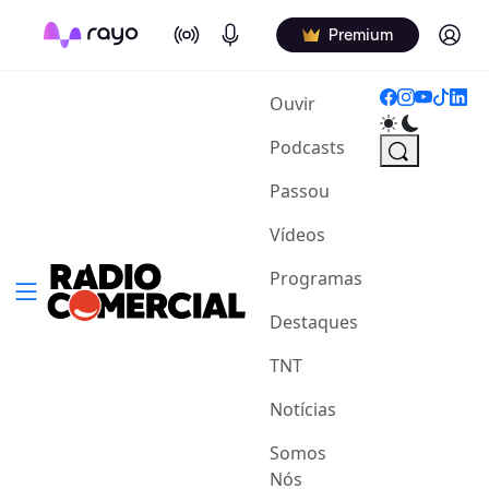
On Air
Podcasts
Log in
Premium
(current)
Ouvir
Podcasts
Passou
Vídeos
Programas
Destaques
TNT
Notícias
Somos
Nós