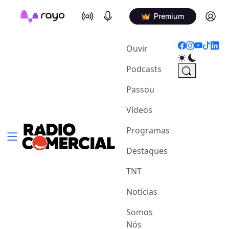
On Air
Podcasts
Log in
Premium
(current)
Ouvir
Podcasts
Passou
Vídeos
Programas
Destaques
TNT
Notícias
Somos
Nós