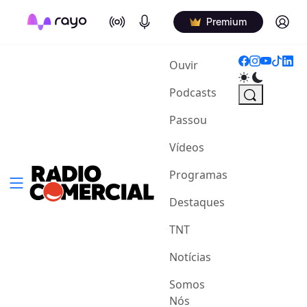
On Air
Podcasts
Log in
Premium
(current)
Ouvir
Podcasts
Passou
Vídeos
Programas
Destaques
TNT
Notícias
Somos
Nós