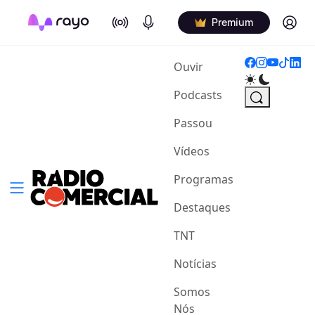
On Air
Podcasts
Log in
Premium
(current)
Ouvir
Podcasts
Passou
Vídeos
Programas
Destaques
TNT
Notícias
Somos
Nós