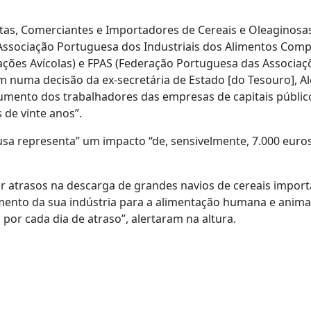
tas, Comerciantes e Importadores de Cereais e Oleaginosa
Associação Portuguesa dos Industriais dos Alimentos Com
ações Avícolas) e FPAS (Federação Portuguesa das Associaç
em numa decisão da ex-secretária de Estado [do Tesouro], A
umento dos trabalhadores das empresas de capitais públi
 de vinte anos”.
sa representa” um impacto “de, sensivelmente, 7.000 euro
ar atrasos na descarga de grandes navios de cereais impor
ento da sua indústria para a alimentação humana e anima
por cada dia de atraso”, alertaram na altura.