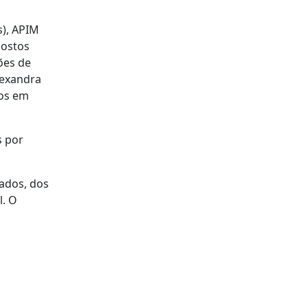
s), APIM
postos
ões de
lexandra
cos em
s por
tados, dos
l. O