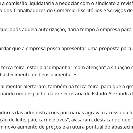
 a comissão liquidatária a negociar com o sindicato a revis
to dos Trabalhadores do Comércio, Escritórios e Serviços de
o que, após aquela autorização, daria tempo à empresa par
rdar que a empresa possa apresentar uma proposta para 
 terça-feira, estar a acompanhar “com atenção” a situação d
 abastecimento de bens alimentares.
alimentar alertaram, também na terça-feira, para que a gr
ulpando um despacho da ex-secretária de Estado Alexandra 
dores das administrações portuárias agrava o acesso da fil
ão de leite, pão, carne e ovos”, avisaram, destacando que 
 um novo aumento de preços e a rutura pontual do abastec