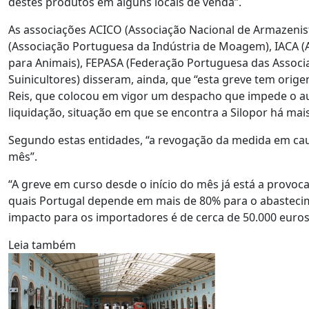
destes produtos em alguns locais de venda”.
As associações ACICO (Associação Nacional de Armazenis
(Associação Portuguesa da Indústria de Moagem), IACA (
para Animais), FEPASA (Federação Portuguesa das Associ
Suinicultores) disseram, ainda, que “esta greve tem orig
Reis, que colocou em vigor um despacho que impede o a
liquidação, situação em que se encontra a Silopor há mais
Segundo estas entidades, “a revogação da medida em cau
mês”.
“A greve em curso desde o início do mês já está a provoc
quais Portugal depende em mais de 80% para o abastecim
impacto para os importadores é de cerca de 50.000 euros 
Leia também