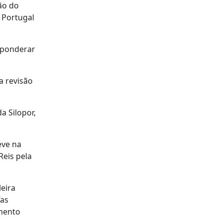
ão do
 Portugal
a ponderar
a revisão
a Silopor,
eve na
Reis pela
eira
“as
imento