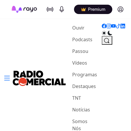
On Air
Podcasts
Log in
Premium
(current)
Ouvir
Podcasts
Passou
Vídeos
Programas
Destaques
TNT
Notícias
Somos
Nós