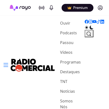
On Air
Podcasts
Log in
Premium
(current)
Ouvir
Podcasts
Passou
Vídeos
Programas
Destaques
TNT
Notícias
Somos
Nós