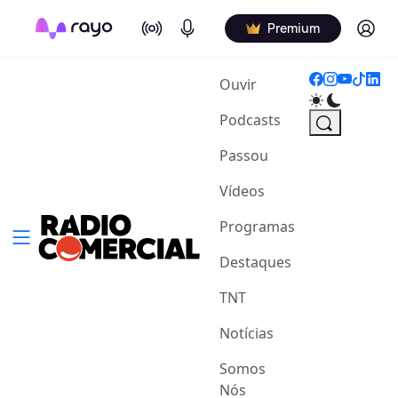
On Air
Podcasts
Log in
Premium
(current)
Ouvir
Podcasts
Passou
Vídeos
Programas
Destaques
TNT
Notícias
Somos
Nós