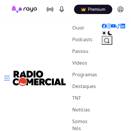
On Air
Podcasts
Log in
Premium
(current)
Ouvir
Podcasts
Passou
Vídeos
Programas
Destaques
TNT
Notícias
Somos
Nós