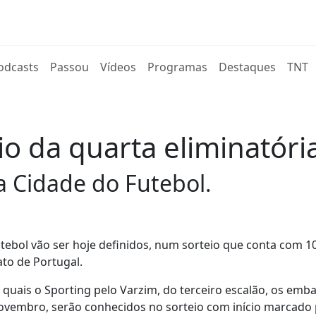
rent)
odcasts
Passou
Vídeos
Programas
Destaques
TNT
io da quarta eliminatóri
a Cidade do Futebol.
utebol vão ser hoje definidos, num sorteio que conta com 1
nato de Portugal.
 quais o Sporting pelo Varzim, do terceiro escalão, os emb
 novembro, serão conhecidos no sorteio com início marcado 