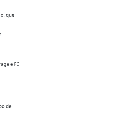
io, que
e
Braga e FC
bo de