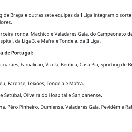
ng de Braga e outras sete equipas da I Liga integram o sorte
iores.
erceira ronda, Machico e Valadares Gaia, do Campeonato d
pital, da Liga 3, e Mafra e Tondela, da II Liga.
a de Portugal:
 Guimarães, Famalicão, Vizela, Benfica, Casa Pia, Sporting de 
seu, Farense, Leixões, Tondela e Mafra.
 de Setúbal, Oliveira do Hospital e Sanjoanense.
ha, Pêro Pinheiro, Dumiense, Valadares Gaia, Pevidém e Ra