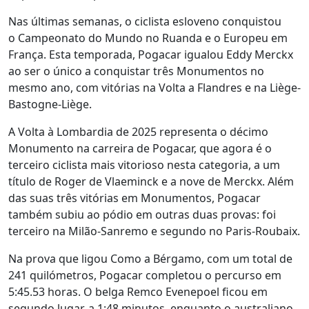
Nas últimas semanas, o ciclista esloveno conquistou
o Campeonato do Mundo no Ruanda e o Europeu em
França. Esta temporada, Pogacar igualou Eddy Merckx
ao ser o único a conquistar três Monumentos no
mesmo ano, com vitórias na Volta a Flandres e na Liège-
Bastogne-Liège.
A Volta à Lombardia de 2025 representa o décimo
Monumento na carreira de Pogacar, que agora é o
terceiro ciclista mais vitorioso nesta categoria, a um
título de Roger de Vlaeminck e a nove de Merckx. Além
das suas três vitórias em Monumentos, Pogacar
também subiu ao pódio em outras duas provas: foi
terceiro na Milão-Sanremo e segundo no Paris-Roubaix.
Na prova que ligou Como a Bérgamo, com um total de
241 quilómetros, Pogacar completou o percurso em
5:45.53 horas. O belga Remco Evenepoel ficou em
segundo lugar, a 1:48 minutos, enquanto o australiano