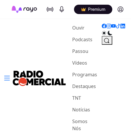
On Air
Podcasts
Log in
Premium
(current)
Ouvir
Podcasts
Passou
Vídeos
Programas
Destaques
TNT
Notícias
Somos
Nós