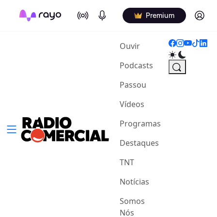
On Air
Podcasts
Log in
Premium
(current)
Ouvir
Podcasts
Passou
Vídeos
Programas
Destaques
TNT
Notícias
Somos
Nós