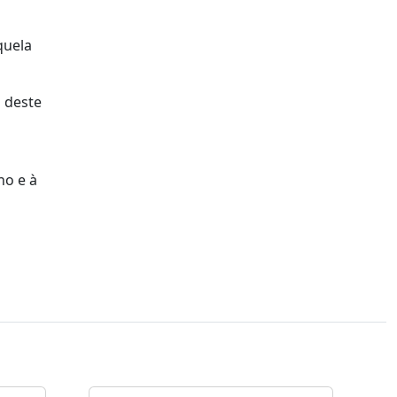
quela
 deste
ho e à