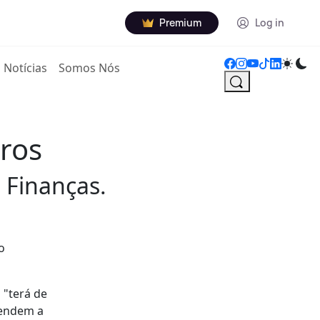
Premium
Log in
Notícias
Somos Nós
uros
e Finanças.
o
 "terá de
cendem a