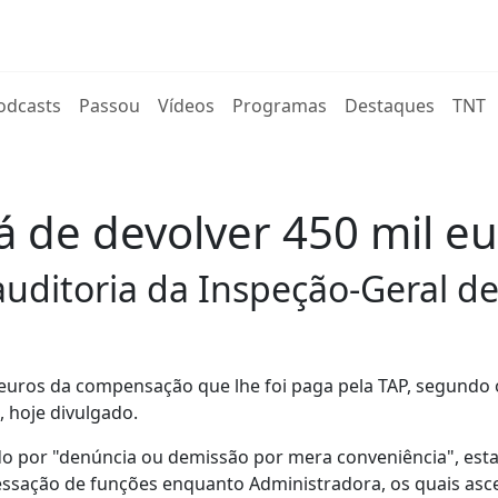
rent)
odcasts
Passou
Vídeos
Programas
Destaques
TNT
á de devolver 450 mil e
 auditoria da Inspeção-Geral d
6 euros da compensação que lhe foi paga pela TAP, segundo 
, hoje divulgado.
do por "denúncia ou demissão por mera conveniência", esta
cessação de funções enquanto Administradora, os quais as