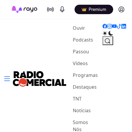
On Air
Podcasts
Log in
Premium
(current)
Ouvir
Podcasts
Passou
Vídeos
Programas
Destaques
TNT
Notícias
Somos
Nós