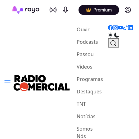
On Air
Podcasts
Log in
Premium
(current)
Ouvir
Podcasts
Passou
Vídeos
Programas
Destaques
TNT
Notícias
Somos
Nós