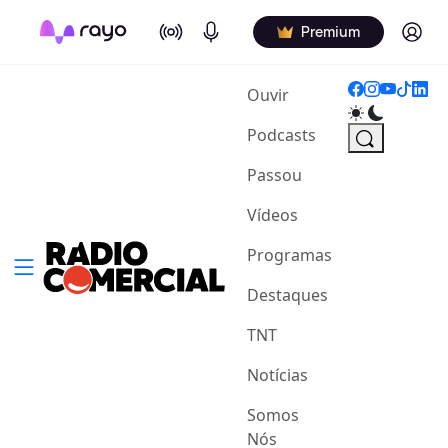
On Air
Podcasts
Log in
Premium
(current)
Ouvir
Podcasts
Passou
Vídeos
Programas
Destaques
TNT
Notícias
Somos
Nós