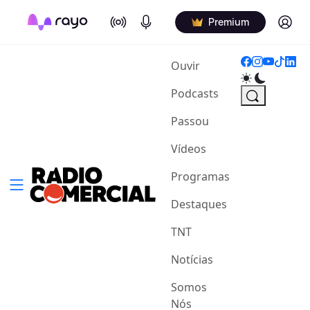
On Air
Podcasts
Log in
Premium
(current)
Ouvir
Podcasts
Passou
Vídeos
Programas
Destaques
TNT
Notícias
Somos
Nós