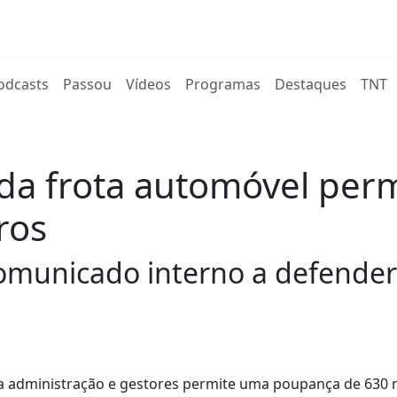
rent)
odcasts
Passou
Vídeos
Programas
Destaques
TNT
 da frota automóvel per
ros
omunicado interno a defender
a administração e gestores permite uma poupança de 630 