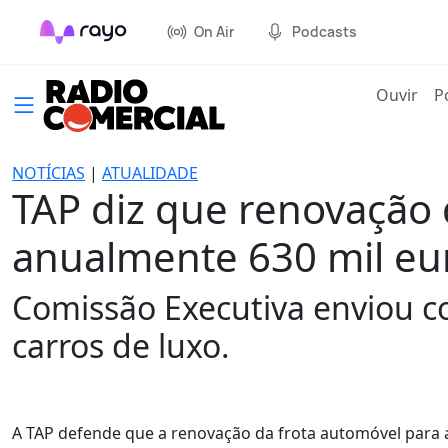
On Air
Podcasts
(cur
Ouvir
P
NOTÍCIAS
|
ATUALIDADE
TAP diz que renovação
anualmente 630 mil eu
Comissão Executiva enviou c
carros de luxo.
A TAP defende que a renovação da frota automóvel para 