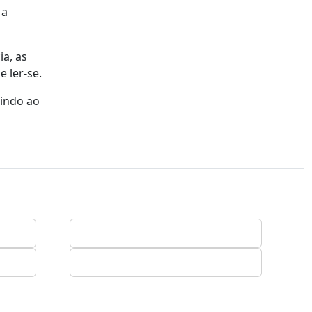
 a
a, as
 ler-se.
rindo ao