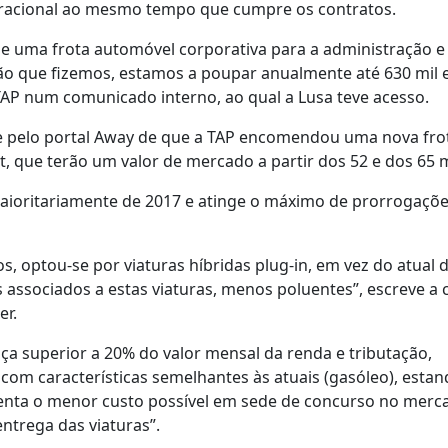
e racional ao mesmo tempo que cumpre os contratos.
de uma frota automóvel corporativa para a administração e
ção que fizemos, estamos a poupar anualmente até 630 mil 
TAP num comunicado interno, ao qual a Lusa teve acesso.
 e pelo portal Away de que a TAP encomendou uma nova fro
 que terão um valor de mercado a partir dos 52 e dos 65 m
maioritariamente de 2017 e atinge o máximo de prorrogaçõ
 optou-se por viaturas híbridas plug-in, em vez do atual d
s associados a estas viaturas, menos poluentes”, escreve a
er.
 superior a 20% do valor mensal da renda e tributação,
 com características semelhantes às atuais (gasóleo), esta
enta o menor custo possível em sede de concurso no merc
trega das viaturas”.