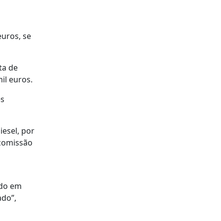
euros, se
ta de
il euros.
es
iesel, por
 comissão
ndo em
ado”,