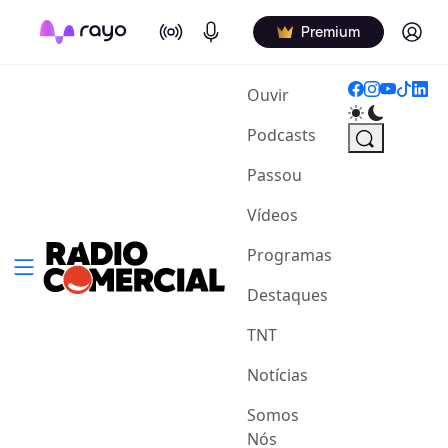
On Air
Podcasts
Log in
Premium
(current)
Ouvir
Podcasts
Passou
Vídeos
Programas
Destaques
TNT
Notícias
Somos
Nós