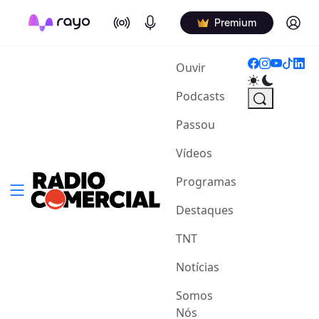
On Air
Podcasts
Log in
Premium
(current)
Ouvir
Podcasts
Passou
Vídeos
Programas
Destaques
TNT
Notícias
Somos
Nós