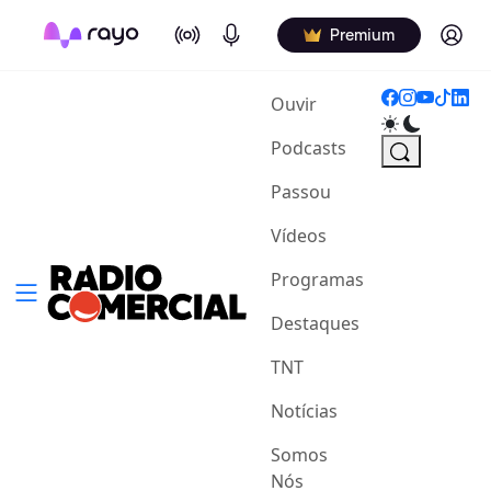
On Air
Podcasts
Log in
Premium
(current)
Ouvir
Podcasts
Passou
Vídeos
Programas
Destaques
TNT
Notícias
Somos
Nós