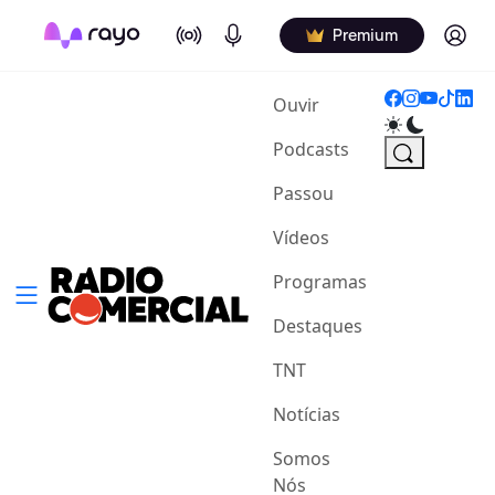
On Air
Podcasts
Log in
Premium
(current)
Ouvir
Podcasts
Passou
Vídeos
Programas
Destaques
TNT
Notícias
Somos
Nós