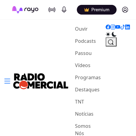
On Air
Podcasts
Log in
Premium
(current)
Ouvir
Podcasts
Passou
Vídeos
Programas
Destaques
TNT
Notícias
Somos
Nós