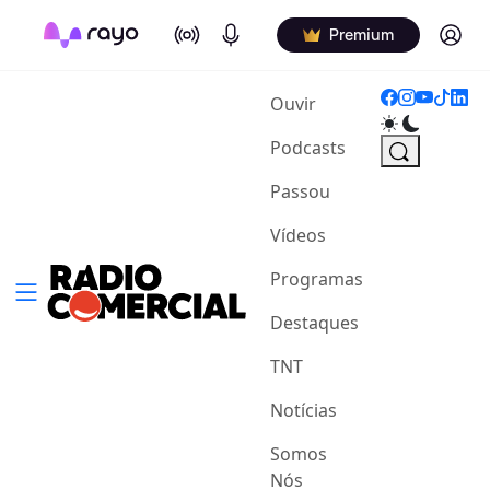
On Air
Podcasts
Log in
Premium
(current)
Ouvir
Podcasts
Passou
Vídeos
Programas
Destaques
TNT
Notícias
Somos
Nós