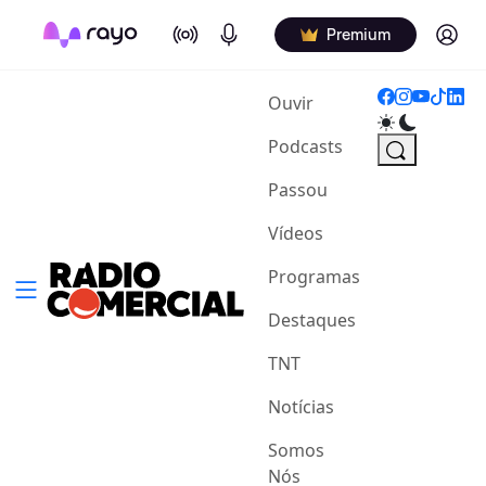
On Air
Podcasts
Log in
Premium
(current)
Ouvir
Podcasts
Passou
Vídeos
Programas
Destaques
TNT
Notícias
Somos
Nós