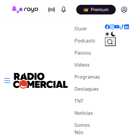
On Air
Podcasts
Log in
Premium
(current)
Ouvir
Podcasts
Passou
Vídeos
Programas
Destaques
TNT
Notícias
Somos
Nós