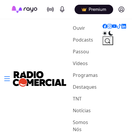
On Air
Podcasts
Log in
Premium
(current)
Ouvir
Podcasts
Passou
Vídeos
Programas
Destaques
TNT
Notícias
Somos
Nós