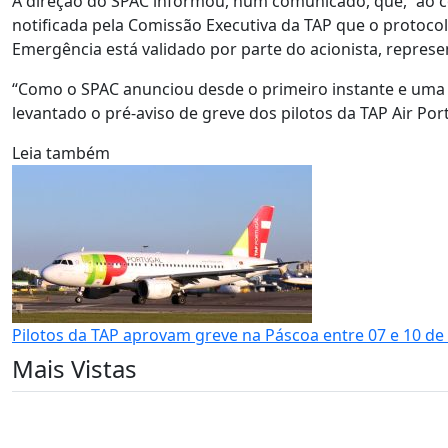
A direção do SPAC informou, num comunicado, que, “ao co
notificada pela Comissão Executiva da TAP que o protoco
Emergência está validado por parte do acionista, represen
“Como o SPAC anunciou desde o primeiro instante e uma 
levantado o pré-aviso de greve dos pilotos da TAP Air Por
Leia também
Pilotos da TAP aprovam greve na Páscoa entre 07 e 10 de 
Mais Vistas