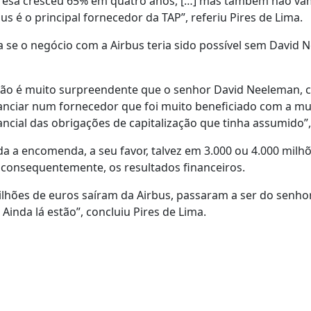
presa cresceu 65% em quatro anos, […] mas também não va
 é o principal fornecedor da TAP”, referiu Pires de Lima.
 se o negócio com a Airbus teria sido possível sem David 
 não é muito surpreendente que o senhor David Neeleman,
nanciar num fornecedor que foi muito beneficiado com a m
ncial das obrigações de capitalização que tinha assumido”,
a a encomenda, a seu favor, talvez em 3.000 ou 4.000 milh
e, consequentemente, os resultados financeiros.
ilhões de euros saíram da Airbus, passaram a ser do senho
inda lá estão”, concluiu Pires de Lima.