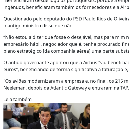
“Beneficiaram desde logo os portugueses, porque a em
ingénuos, beneficiaram também os fornecedores e a Airbus
Questionado pelo deputado do PSD Paulo Rios de Oliveira
o antigo ministro disse que não.
“Não estou a dizer que fosse o desejável, mas para mim
empresário hábil, negociador que é, tenha procurado fi
plano estratégico [da companhia aérea] uma parte substa
O antigo governante apontou que a Airbus “viu beneficiad
euros”, beneficiando de forma significativa a faturação 
“Os aviões modernizaram a empresa e, no final, os 215 m
Neeleman, depois da Atlantic Gateway e entraram na TAP. A
Leia também