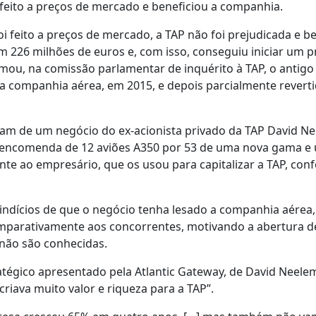
i feito a preços de mercado e beneficiou a companhia.
i feito a preços de mercado, a TAP não foi prejudicada e b
em 226 milhões de euros e, com isso, conseguiu iniciar um p
mou, na comissão parlamentar de inquérito à TAP, o antigo
a companhia aérea, em 2015, e depois parcialmente reverti
ram de um negócio do ex-acionista privado da TAP David N
ma encomenda de 12 aviões A350 por 53 de uma nova gama e
ante ao empresário, que os usou para capitalizar a TAP, co
ndícios de que o negócio tenha lesado a companhia aérea,
omparativamente aos concorrentes, motivando a abertura 
 não são conhecidas.
atégico apresentado pela Atlantic Gateway, de David Neele
riava muito valor e riqueza para a TAP”.