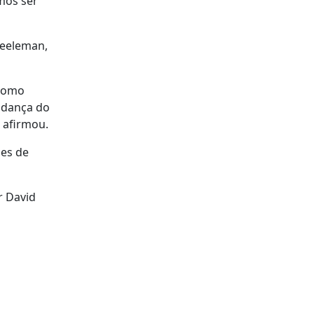
mos ser
Neeleman,
 como
udança do
 afirmou.
ões de
r David