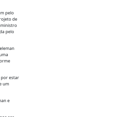
em pelo
rojeto de
 ministro
da pelo
eeleman
 uma
nforme
 por estar
de um
man e