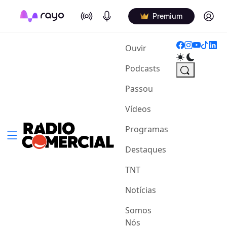
On Air
Podcasts
Log in
Premium
(current)
Ouvir
Podcasts
Passou
Vídeos
Programas
Destaques
TNT
Notícias
Somos
Nós