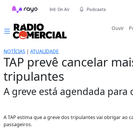
On Air
Podcasts
(cur
Ouvir
P
NOTÍCIAS
|
ATUALIDADE
TAP prevê cancelar mai
tripulantes
A greve está agendada para o
A TAP estima que a greve dos tripulantes vai obrigar ao c
passageiros.