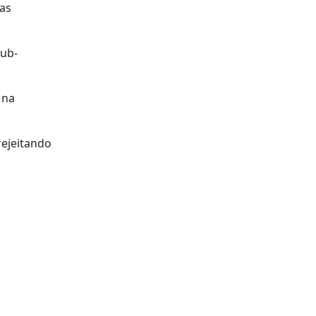
as
sub-
 na
rejeitando