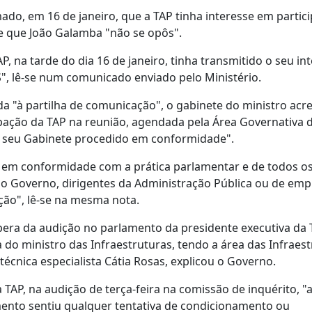
mado, em 16 de janeiro, que a TAP tinha interesse em partic
e que João Galamba "não se opôs".
, na tarde do dia 16 de janeiro, tinha transmitido o seu in
", lê-se num comunicado enviado pelo Ministério.
a "à partilha de comunicação", o gabinete do ministro acr
cipação da TAP na reunião, agendada pela Área Governativa 
 o seu Gabinete procedido em conformidade".
 em conformidade com a prática parlamentar e de todos o
o Governo, dirigentes da Administração Pública ou de emp
ção", lê-se na mesma nota.
spera da audição no parlamento da presidente executiva da 
do ministro das Infraestruturas, tendo a área das Infraes
técnica especialista Cátia Rosas, explicou o Governo.
 TAP, na audição de terça-feira na comissão de inquérito, "
ento sentiu qualquer tentativa de condicionamento ou