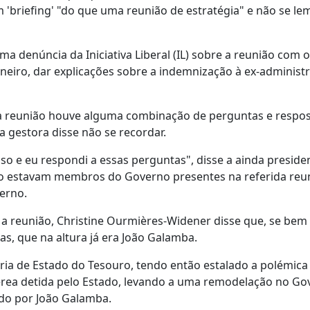
 'briefing' "do que uma reunião de estratégia" e não se le
ma denúncia da Iniciativa Liberal (IL) sobre a reunião com 
aneiro, dar explicações sobre a indemnização à ex-administ
la reunião houve alguma combinação de perguntas e respos
a gestora disse não se recordar.
so e eu respondi a essas perguntas", disse a ainda preside
ão estavam membros do Governo presentes na referida reu
erno.
r a reunião, Christine Ourmières-Widener disse que, se bem
as, que na altura já era João Galamba.
a de Estado do Tesouro, tendo então estalado a polémica
ea detida pelo Estado, levando a uma remodelação no Go
ído por João Galamba.