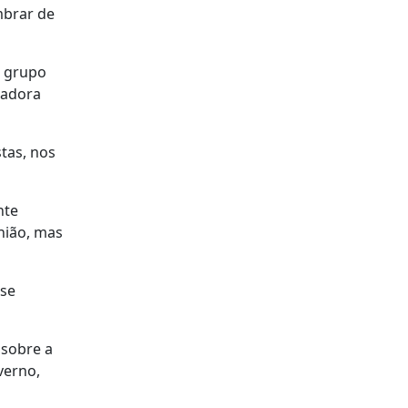
mbrar de
o grupo
radora
tas, nos
nte
nião, mas
 se
 sobre a
verno,