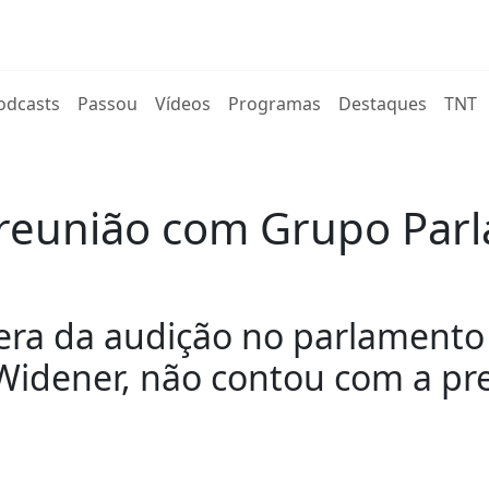
rent)
odcasts
Passou
Vídeos
Programas
Destaques
TNT
 reunião com Grupo Par
era da audição no parlamento 
-Widener, não contou com a pr