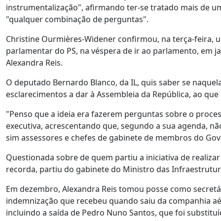
instrumentalização", afirmando ter-se tratado mais de um
"qualquer combinação de perguntas".
Christine Ourmières-Widener confirmou, na terça-feira, u
parlamentar do PS, na véspera de ir ao parlamento, em j
Alexandra Reis.
O deputado Bernardo Blanco, da IL, quis saber se naque
esclarecimentos a dar à Assembleia da República, ao que 
"Penso que a ideia era fazerem perguntas sobre o proces
executiva, acrescentando que, segundo a sua agenda, n
sim assessores e chefes de gabinete de membros do Gov
Questionada sobre de quem partiu a iniciativa de realiza
recorda, partiu do gabinete do Ministro das Infraestrutur
Em dezembro, Alexandra Reis tomou posse como secretári
indemnização que recebeu quando saiu da companhia aér
incluindo a saída de Pedro Nuno Santos, que foi substitu