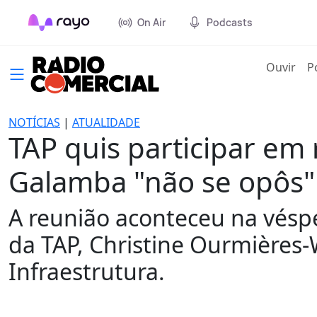
On Air
Podcasts
(cur
Ouvir
P
NOTÍCIAS
|
ATUALIDADE
TAP quis participar em
Galamba "não se opôs"
A reunião aconteceu na vésp
da TAP, Christine Ourmières
Infraestrutura.