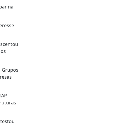
ipar na
teresse
escentou
dos
s Grupos
resas
TAP,
truturas
atestou