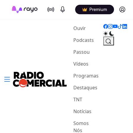
On Air
Podcasts
Log in
Premium
(current)
Ouvir
Podcasts
Passou
Vídeos
Programas
Destaques
TNT
Notícias
Somos
Nós