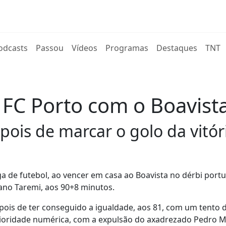
rent)
odcasts
Passou
Vídeos
Programas
Destaques
TNT
FC Porto com o Boavista
ois de marcar o golo da vitóri
ga de futebol, ao vencer em casa ao Boavista no dérbi port
ano Taremi, aos 90+8 minutos.
ois de ter conseguido a igualdade, aos 81, com um tento 
rioridade numérica, com a expulsão do axadrezado Pedro M