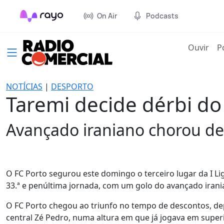
On Air
Podcasts
(cur
Ouvir
P
NOTÍCIAS
|
DESPORTO
Taremi decide dérbi do 
Avançado iraniano chorou dep
O FC Porto segurou este domingo o terceiro lugar da I Li
33.ª e penúltima jornada, com um golo do avançado irani
O FC Porto chegou ao triunfo no tempo de descontos, dep
central Zé Pedro, numa altura em que já jogava em supe