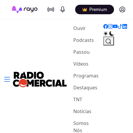
On Air
Podcasts
Log in
Premium
(current)
Ouvir
Podcasts
Passou
Vídeos
Programas
Destaques
TNT
Notícias
Somos
Nós