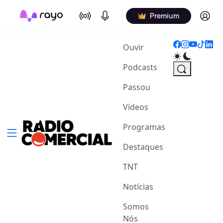
On Air
Podcasts
Log in
Premium
(current)
Ouvir
Podcasts
Passou
Vídeos
Programas
Destaques
TNT
Notícias
Somos
Nós