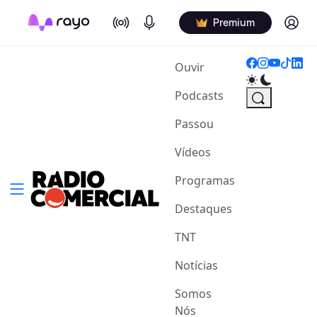
On Air
Podcasts
Log in
Premium
(current)
Ouvir
Podcasts
Passou
Vídeos
Programas
Destaques
TNT
Notícias
Somos
Nós