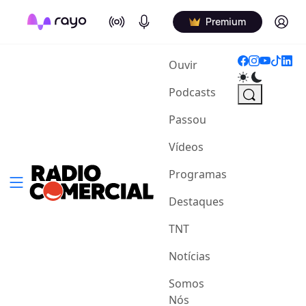
On Air
Podcasts
Log in
Premium
(current)
Ouvir
Podcasts
Passou
Vídeos
Programas
Destaques
TNT
Notícias
Somos
Nós