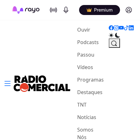
On Air
Podcasts
Log in
Premium
(current)
Ouvir
Podcasts
Passou
Vídeos
Programas
Destaques
TNT
Notícias
Somos
Nós