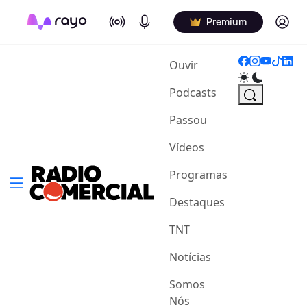
On Air
Podcasts
Log in
Premium
(current)
Ouvir
Podcasts
Passou
Vídeos
Programas
Destaques
TNT
Notícias
Somos
Nós