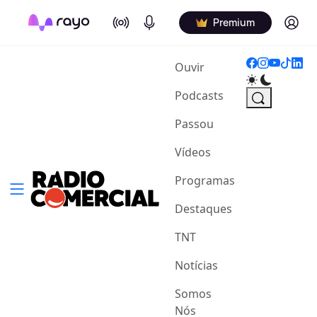
On Air
Podcasts
Log in
Premium
(current)
Ouvir
Podcasts
Passou
Vídeos
Programas
Destaques
TNT
Notícias
Somos
Nós