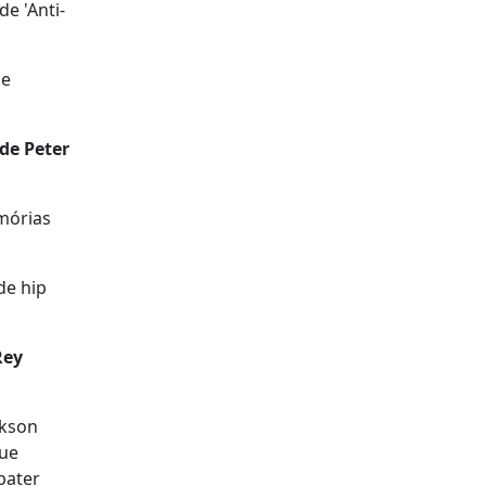
de 'Anti-
 e
de Peter
mórias
de hip
Rey
ckson
que
bater