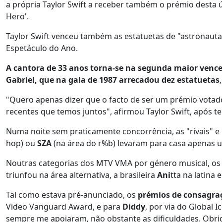
a própria Taylor Swift a receber também o prémio desta últ
Hero'.
Taylor Swift venceu também as estatuetas de "astronauta"
Espetáculo do Ano.
A cantora de 33 anos torna-se na segunda maior venc
Gabriel, que na gala de 1987
arrecadou dez estatuetas
"Quero apenas dizer que o facto de ser um prémio votad
recentes que temos juntos", afirmou Taylor Swift, após 
Numa noite sem praticamente concorrência, as "rivais"
hop) ou
SZA
(na área do r%b) levaram para casa apenas 
Noutras categorias dos MTV VMA por género musical, os 
triunfou na área alternativa, a brasileira
Ani
tta na latina 
Tal como estava pré-anunciado, os
prémios de consagraç
Video Vanguard Award, e para
Diddy
, por via do Global 
sempre me apoiaram, não obstante as dificuldades. Obr