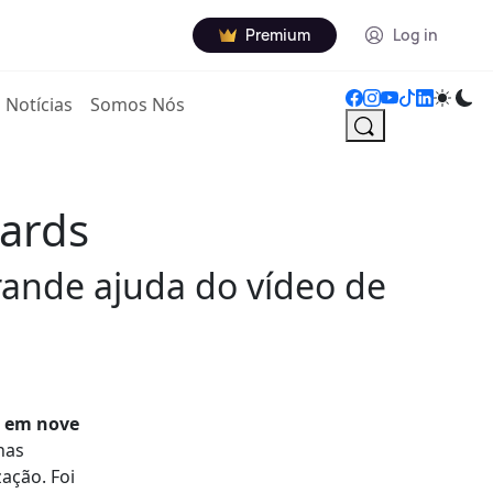
Premium
Log in
Notícias
Somos Nós
wards
rande ajuda do vídeo de
r em nove
nas
ação. Foi