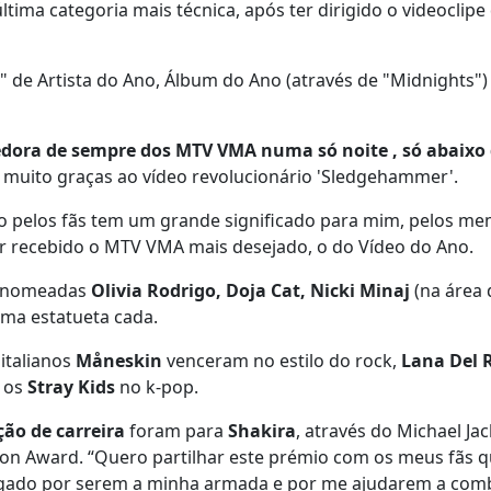
ima categoria mais técnica, após ter dirigido o videoclipe 
 de Artista do Ano, Álbum do Ano (através de "Midnights")
edora de sempre dos MTV VMA numa só noite , só abaixo 
, muito graças ao vídeo revolucionário 'Sledgehammer'.
o pelos fãs tem um grande significado para mim, pelos me
ter recebido o MTV VMA mais desejado, o do Vídeo do Ano.
 e nomeadas
Olivia Rodrigo, Doja Cat, Nicki Minaj
(na área 
uma estatueta cada.
italianos
Måneskin
venceram no estilo do rock,
Lana Del 
e os
Stray Kids
no k-pop.
ão de carreira
foram para
Shakira
, através do Michael Ja
Icon Award. “Quero partilhar este prémio com os meus fãs 
igado por serem a minha armada e por me ajudarem a com