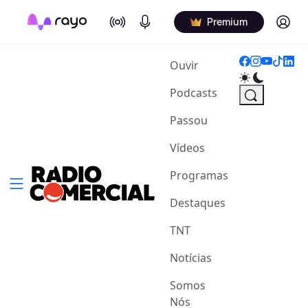
On Air
Podcasts
Log in
Premium
(current)
Ouvir
Podcasts
Passou
Vídeos
Programas
Destaques
TNT
Notícias
Somos
Nós