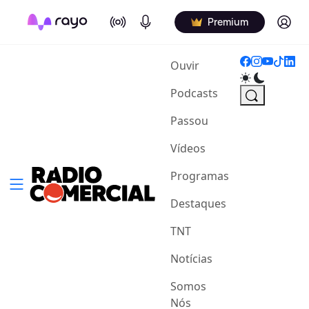
On Air
Podcasts
Log in
Premium
(current)
Ouvir
Podcasts
Passou
Vídeos
Programas
Destaques
TNT
Notícias
Somos
Nós