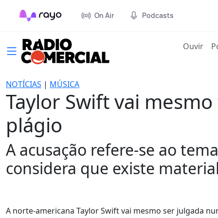
On Air
Podcasts
(cur
Ouvir
P
NOTÍCIAS
|
MÚSICA
Taylor Swift vai mesmo 
plágio
A acusação refere-se ao tema 
considera que existe material
A norte-americana Taylor Swift vai mesmo ser julgada nu