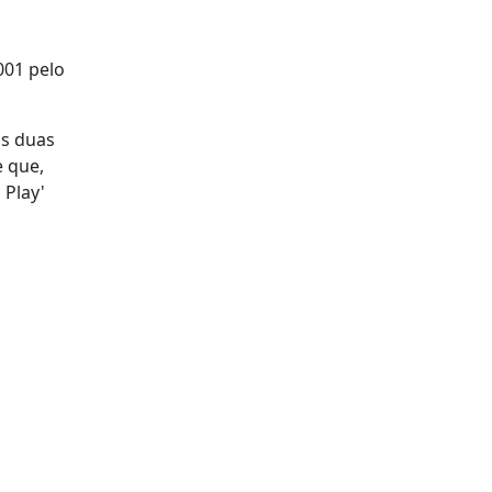
001 pelo
as duas
e que,
 Play'