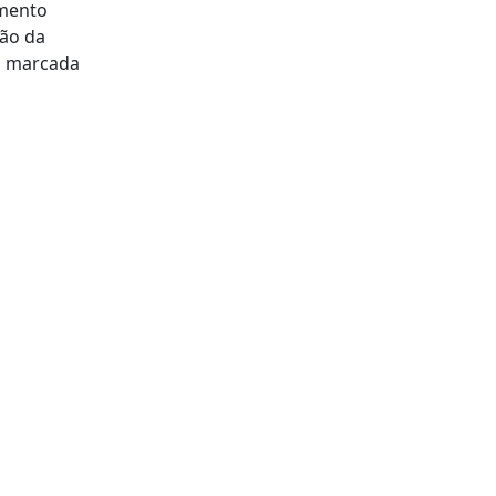
amento
ção da
tá marcada