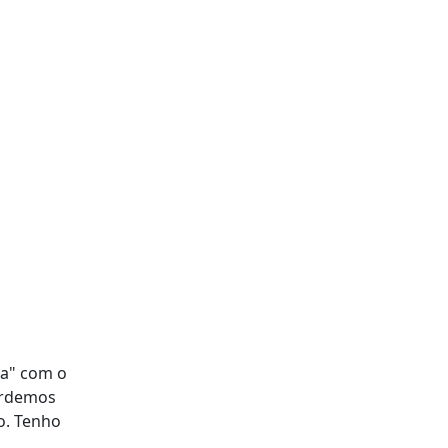
da" com o
perdemos
o. Tenho