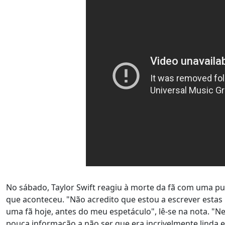
No sábado, Taylor Swift reagiu à morte da fã com uma pu
que aconteceu. "Não acredito que estou a escrever esta
uma fã hoje, antes do meu espetáculo", lê-se na nota. "
pouca informação a não ser que era incrivelmente linda 