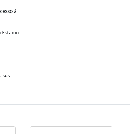
acesso à
o Estádio
aíses