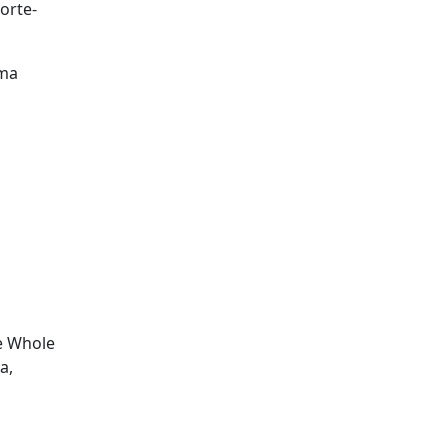
orte-
uma
he Whole
a,