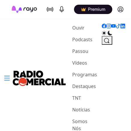
On Air
Podcasts
Log in
Premium
(current)
Ouvir
Podcasts
Passou
Vídeos
Programas
Destaques
TNT
Notícias
Somos
Nós