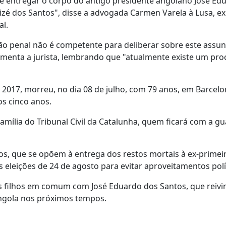
de entregar o corpo do antigo presidente angolano José Ed
hizé dos Santos", disse a advogada Carmen Varela à Lusa, e
l.
ão penal não é competente para deliberar sobre este assun
argumenta a jurista, lembrando que "atualmente existe um pr
2017, morreu, no dia 08 de julho, com 79 anos, em Barcelo
s cinco anos.
amília do Tribunal Civil da Catalunha, quem ficará com a g
hos, que se opõem à entrega dos restos mortais à ex-prime
 eleições de 24 de agosto para evitar aproveitamentos polí
rês filhos em comum com José Eduardo dos Santos, que reiv
ngola nos próximos tempos.