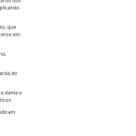
uardo dos
xplicando
to, que
ocesso em
na,
uarda do
ira-dama e
ticos.
indicam