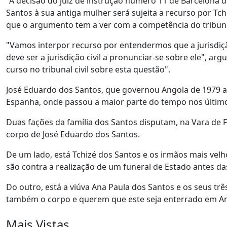
"A decisão do juiz de instrução número 11 de Barcelona 
Santos à sua antiga mulher será sujeita a recurso por Tc
que o argumento tem a ver com a competência do tribuna
"Vamos interpor recurso por entendermos que a jurisdiç
deve ser a jurisdição civil a pronunciar-se sobre ele", 
curso no tribunal civil sobre esta questão".
José Eduardo dos Santos, que governou Angola de 1979 a 
Espanha, onde passou a maior parte do tempo nos último
Duas fações da família dos Santos disputam, na Vara de F
corpo de José Eduardo dos Santos.
De um lado, está Tchizé dos Santos e os irmãos mais vel
são contra a realização de um funeral de Estado antes das
Do outro, está a viúva Ana Paula dos Santos e os seus t
também o corpo e querem que este seja enterrado em A
Mais Vistas