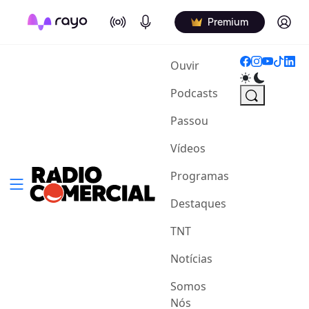
On Air
Podcasts
Log in
Premium
(current)
Ouvir
Podcasts
Passou
Vídeos
Programas
Destaques
TNT
Notícias
Somos
Nós